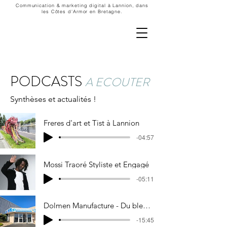
Communication & marketing digital à Lannion, dans
les Côtes d'Armor en Bretagne.
PODCASTS
A ECOUTER
Synthèses et actualités !
Freres d'art et Tist à Lannion
-04:57
Mossi Traoré Styliste et Engagé
-05:11
Dolmen Manufacture - Du bleu de travail breton aux podiums
-15:45