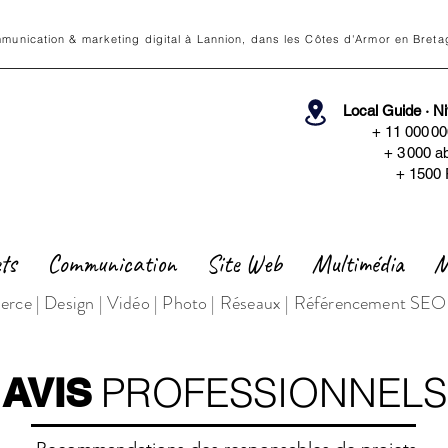
munication & marketing digital à Lannion, dans les Côtes d'Armor en Breta
Local Guide · N
+ 11 000 0
+ 3
000 a
+ 1500 
ets
Communication
Site Web
Multimédia
M
rce | Design | Vidéo | Photo | Réseaux | Référencement SEO | A
PROFESSIONNELS
AVIS