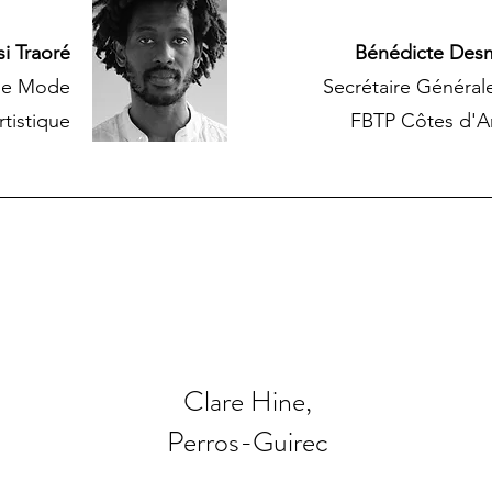
i Traoré
Bénédicte Des
de Mode
Secrétaire Générale
rtistique
FBTP Côtes d'A
Clare Hine,
Perros-Guirec