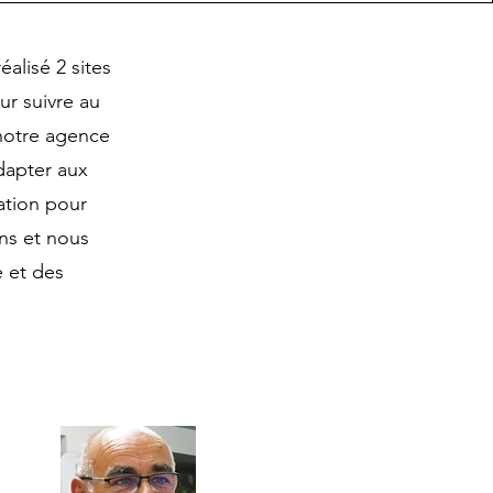
alisé 2 sites
ur suivre au
 notre agence
adapter aux
ation pour
ns et nous
 et des