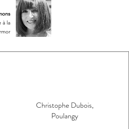
mons
 à la
rmor
Christophe Dubois,
Poulangy