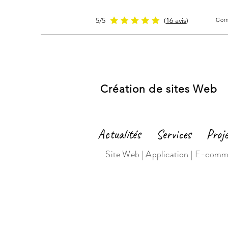
5/5
(
16 avis
)
Com
MICHEL JARRY
WEB
MASTER
Création de sites Web
Actualités
Services
Proj
Site Web | Application | E-comme