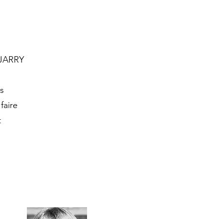
 JARRY
s
faire
t