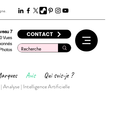
gne.
iveau 7
CONTACT
00 Vues
bonnés
Photos
arques
Avis
Qui suis-je ?
nalyse | Intelligence Artificielle