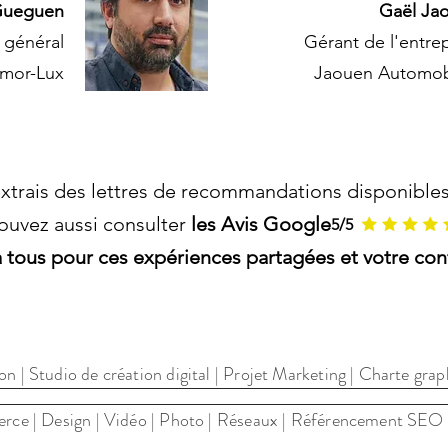
Gueguen
Gaël Ja
 général
Gérant de l'entrep
mor-Lux
Jaouen Automob
extrais des lettres de recommandations disponible
ouvez aussi consulter
les Avis Google
5/5
 tous pour ces expériences partagées et votre con
ation digitale à Lannion, dans les Côtes d
 | Studio de création digital | Projet Marketing | Charte gra
ce | Design | Vidéo | Photo | Réseaux | Référencement SEO | A