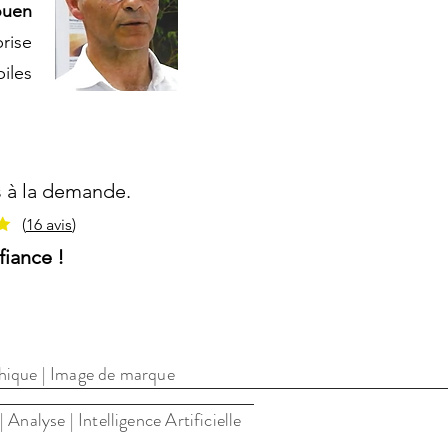
ouen
rise
iles
s à la demande.
(
16 avis
)
fiance !
'Armor en Bretagne.
phique | Image de marque
nalyse | Intelligence Artificielle