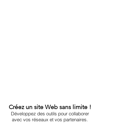
Accompagnement
Formation & conseil
DEMANDEZ UN DEVIS
Créez un site Web sans limite !
Développez des outils pour collaborer
avec vos réseaux et vos partenaires.
Agence de communication multimédia
|
Création de Site
Web
|
Lannion dans les Côtes d'Armor en Bretagne
|
Blog