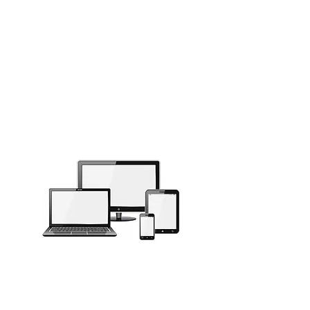
Michel_Jarry_l_artisan_du_web_augmenté
Michel Jarry
-19:24
webmaster, création de site
web et communication digitale
LOGICIELS
& RÉSEAUX
DES SOLUTIONS ADAPTÉES AUX
PROJETS COLLABORATIFS