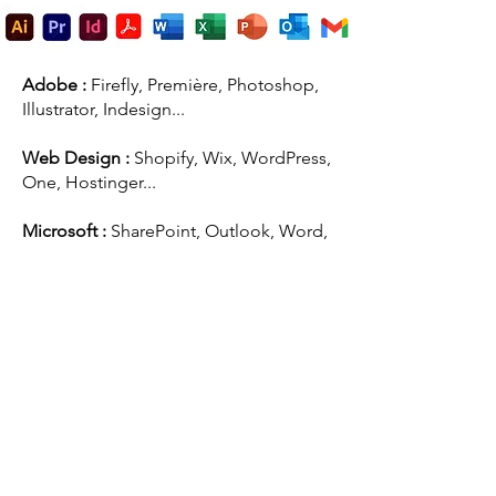
Adobe :
Firefly
, Première, Photoshop,
Illustrator, Indesign...
Web Design :
Shopify,
Wix, WordPress,
One, Hostinger...
Microsoft :
SharePoint, Outlook, Word,
Excel, PowerPoint, Forms, Copilot...
Google
: Workspace, Drive, Veo 3.1,
Maps, Youtube, Gemini, Notebooklm...
Réseaux
: LinkedIn, Facebook, X,
Pinterest, Instagram, Reedit...
Autres :
ChatGPT,
Canvas,
Canon,
Claude
, Seelab, Mistral AI, Suno
...