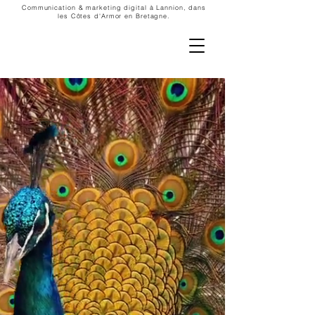
Communication & marketing digital à Lannion, dans
les Côtes d'Armor en Bretagne.
20
ans d'expérience
Pour mettre en lumière
vos savoir-faire !
Mes Projets