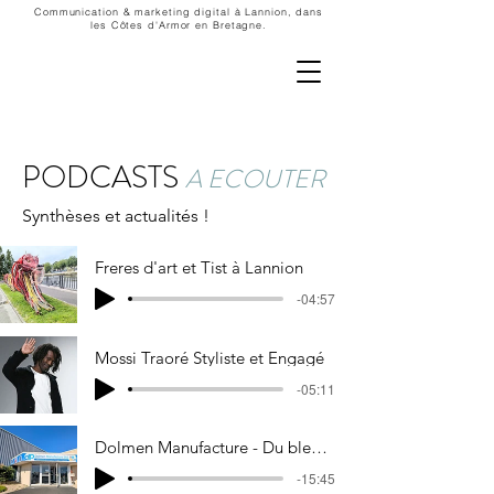
Communication & marketing digital à Lannion, dans
les Côtes d'Armor en Bretagne.
PODCASTS
A ECOUTER
Synthèses et actualités !
Freres d'art et Tist à Lannion
-04:57
Mossi Traoré Styliste et Engagé
-05:11
Dolmen Manufacture - Du bleu de travail breton aux podiums
-15:45