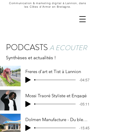
Communication & marketing digital à Lannion, dans
les Côtes d'Armor en Bretagne.
PODCASTS
A ECOUTER
Synthèses et actualités !
Freres d'art et Tist à Lannion
-04:57
Mossi Traoré Styliste et Engagé
-05:11
Dolmen Manufacture - Du bleu de travail breton aux podiums
-15:45