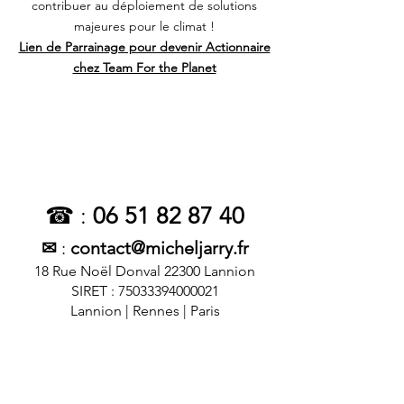
contribuer au déploiement de solutions
majeures pour le climat !
Lien de Parrainage pour devenir Actionnaire
chez Team For the Planet
Agence de communication digitale à Lannion, dans les Côtes d'Armor en Bretagne.
☎ :
06 51 82 87 40
✉
:
contact@micheljarry.fr
18 Rue Noël Donval 22300 Lannion
SIRET :
75033394000021
Lannion | Rennes | Paris
Agence de communication | Studio de
création digital | Projet Marketing |