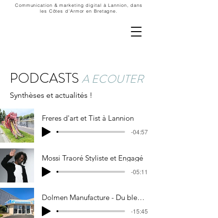
Communication & marketing digital à Lannion, dans
les Côtes d'Armor en Bretagne.
PODCASTS
A ECOUTER
Synthèses et actualités !
Freres d'art et Tist à Lannion
-04:57
Mossi Traoré Styliste et Engagé
-05:11
Dolmen Manufacture - Du bleu de travail breton aux podiums
-15:45