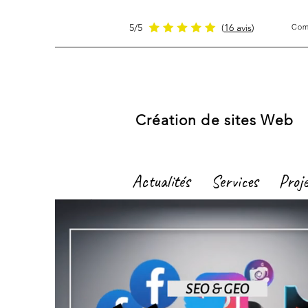
5/5
(
16 avis
)
Com
MICHEL JARRY
WEB
MASTER
Création de sites Web
Actualités
Services
Proj