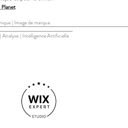
 Planet
'Armor en Bretagne.
phique | Image de marque
nalyse | Intelligence Artificielle