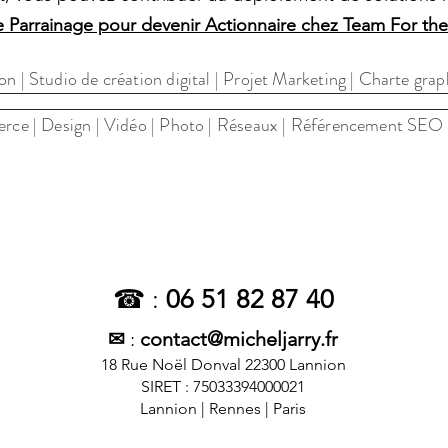
e Parrainage pour devenir Actionnaire chez Team For the
ation digitale à Lannion, dans les Côtes d
 | Studio de création digital | Projet Marketing | Charte gra
ce | Design | Vidéo | Photo | Réseaux | Référencement SEO | A
☎ :
06 51 82 87 40
✉
:
contact@micheljarry.fr
18 Rue Noël Donval 22300 Lannion
SIRET : 75033394000021
Lannion | Rennes | Paris