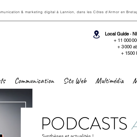
munication & marketing digital à Lannion, dans les Côtes d'Armor en Breta
Local Guide · N
+ 11 000 0
+ 3
000 a
+ 1500 
ets
Communication
Site Web
Multimédia
M
PODCASTS
Synthèses et actualités !