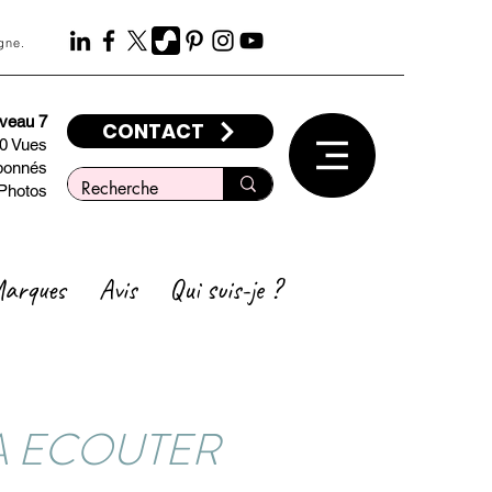
gne.
iveau 7
CONTACT
00 Vues
bonnés
Photos
arques
Avis
Qui suis-je ?
A ECOUTER