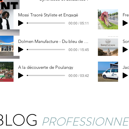
Mossi Traoré Styliste et Engagé
Fre
00:00 / 05:11
Dolmen Manufacture - Du bleu de travail breton aux podiums
Son
00:00 / 15:45
A la découverte de Poulangy
Jao
00:00 / 03:42
BLOG
PROFESSIONNE