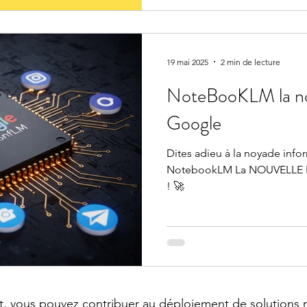
19 mai 2025
2 min de lecture
NoteBooKLM la no
Google
Dites adieu à la noyade info
NotebookLM La NOUVELLE IA révolutionnaire de Google
! 🚀
t, vous pouvez contribuer au déploiement de solutions m